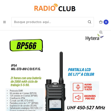
Inicio
Rango UHF Alto 400-520 Mhz (Rango frecuencia Industrial)
Hytera BP566 UHF2 450-527 MHz 256CH DMR Tier II 4W Radio
portátil digital y analogo con pantalla amplia cobertura y cancelación
de ruido Precio con iva incluido
0