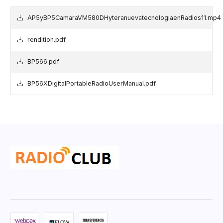
AP5yBP5CamaraVM580DHyteranuevatecnologiaenRadios11.mp4
rendition.pdf
BP566.pdf
BP56XDigitalPortableRadioUserManual.pdf