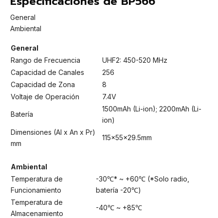
Especificaciones de BP566
General
Ambiental
General
Rango de Frecuencia
UHF2: 450-520 MHz
Capacidad de Canales
256
Capacidad de Zona
8
Voltaje de Operación
7.4V
1500mAh (Li-ion); 2200mAh (Li-
Batería
ion)
Dimensiones (Al x An x Pr)
115×55×29.5mm
mm
Ambiental
Temperatura de
-30℃* ~ +60℃ (*Solo radio,
Funcionamiento
batería -20℃)
Temperatura de
-40℃ ~ +85℃
Almacenamiento