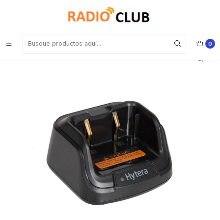
Inicio
Cuna de Carga
Hytera CH10L23+PS1044 Kit Cargador de escritorio con
transformador con enchufe UE para BD506 Precio con iva incluido
0