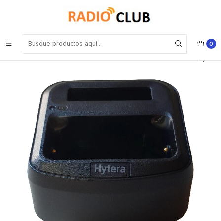
Inicio
Cuna de Carga
Hytera CH20L17 Cuna de carga para batería BP4006 o equipo
completo Hytera PNC380 Precio con iva incluido
0