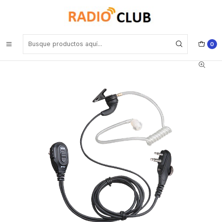
Inicio
Audífonos
Hytera EAM12 Auricular con PTT y VOX integrados en el micrófono
y tubo acústico transparente para BD506 TC-508 Precio con iva
incluido
0