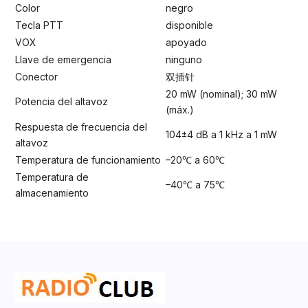
Color
negro
Tecla PTT
disponible
VOX
apoyado
Llave de emergencia
ninguno
Conector
双插针
20 mW (nominal); 30 mW
Potencia del altavoz
(máx.)
Respuesta de frecuencia del
104±4 dB a 1 kHz a 1 mW
altavoz
Temperatura de funcionamiento
–20℃ a 60℃
Temperatura de
–40℃ a 75℃
almacenamiento