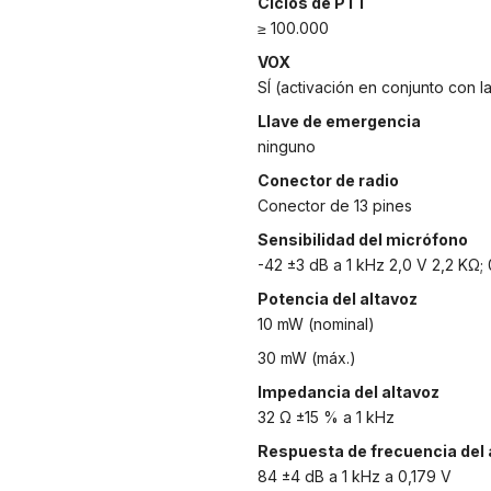
Ciclos de PTT
≥ 100.000
VOX
SÍ (activación en conjunto con l
Llave de emergencia
ninguno
Conector de radio
Conector de 13 pines
Sensibilidad del micrófono
-42 ±3 dB a 1 kHz 2,0 V 2,2 KΩ; 
Potencia del altavoz
10 mW (nominal)
30 mW (máx.)
Impedancia del altavoz
32 Ω ±15 % a 1 kHz
Respuesta de frecuencia del 
84 ±4 dB a 1 kHz a 0,179 V