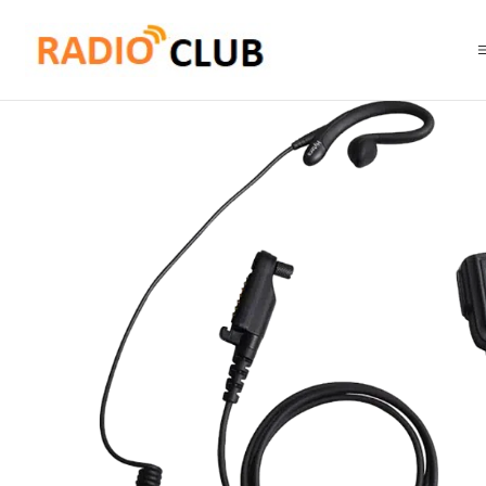
Inicio
Accesorios equipos portátiles
Hytera EHN26-P Auricular estilo C con PTT en línea y micrófono (negr