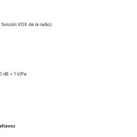
a función VOX de la radio)
0 dB = 1 V/Pa
altavoz