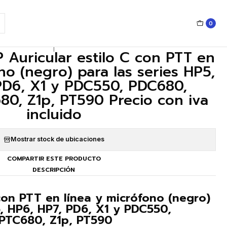
80, Z1p, PT590 Precio con iva incluido
0
|
 Auricular estilo C con PTT en
no (negro) para las series HP5,
PD6, X1 y PDC550, PDC680,
0, Z1p, PT590 Precio con iva
incluido
Mostrar stock de ubicaciones
COMPARTIR ESTE PRODUCTO
DESCRIPCIÓN
 con PTT en línea y micrófono (negro)
5, HP6, HP7, PD6, X1 y PDC550,
PTC680, Z1p, PT590