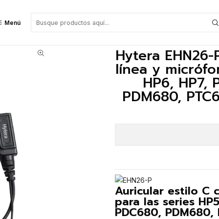
o) para las series HP5, HP6, HP7, PD6, X1 y PDC550, PDC680, PDM680, PTC6
Menú
Hytera EHN26-P
línea y micrófo
HP6, HP7, 
PDM680, PTC68
Auricular estilo C
para las series HP
PDC680, PDM680, 