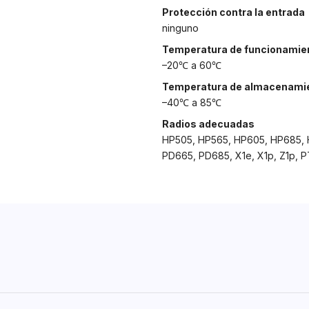
Protección contra la entrada
ninguno
Temperatura de funcionamie
–20℃ a 60℃
Temperatura de almacenami
–40℃ a 85℃
Radios adecuadas
HP505, HP565, HP605, HP685,
PD665, PD685, X1e, X1p, Z1p, 