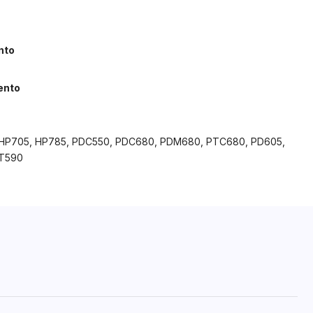
nto
ento
 HP705, HP785, PDC550, PDC680, PDM680, PTC680, PD605,
PT590