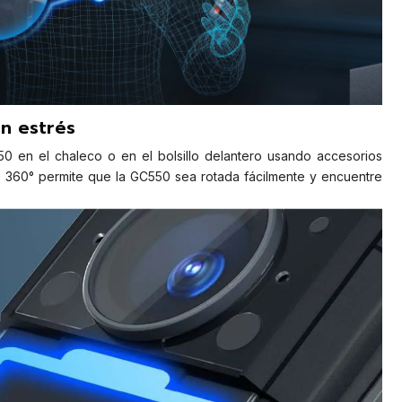
in estrés
0 en el chaleco o en el bolsillo delantero usando accesorios
de 360° permite que la GC550 sea rotada fácilmente y encuentre