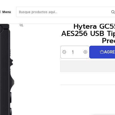
e 2024
Hytera GC550Mini Bodycam 64GB 150° AES256 USB Tipo C IP67 9hr t
Menú
Hytera GC5
AES256 USB Tip
Pre
AGRE
Cantidad