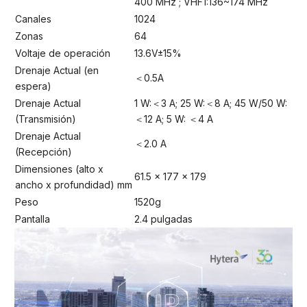
400 MHz ; VHF1:136~174 MHz
Canales
1024
Zonas
64
Voltaje de operación
13.6V±15%
Drenaje Actual (en
＜0.5A
espera)
Drenaje Actual
1 W:＜3 A; 25 W:＜8 A; 45 W/50 W:
(Transmisión)
＜12 A; 5 W: ＜4 A
Drenaje Actual
＜2.0 A
(Recepción)
Dimensiones (alto x
61.5 x 177 x 179
ancho x profundidad) mm
Peso
1520g
Pantalla
2.4 pulgadas