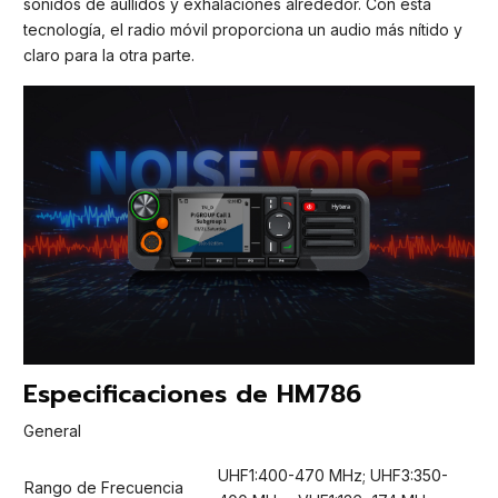
sonidos de aullidos y exhalaciones alrededor. Con esta
tecnología, el radio móvil proporciona un audio más nítido y
claro para la otra parte.
Especificaciones de HM786
General
UHF1:400-470 MHz; UHF3:350-
Rango de Frecuencia