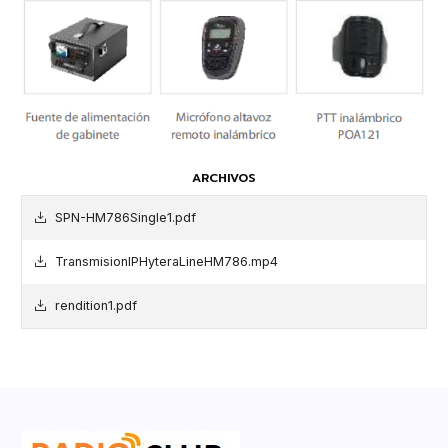
ARCHIVOS
SPN-HM786Single1.pdf
TransmisionIPHyteraLineHM786.mp4
rendition1.pdf