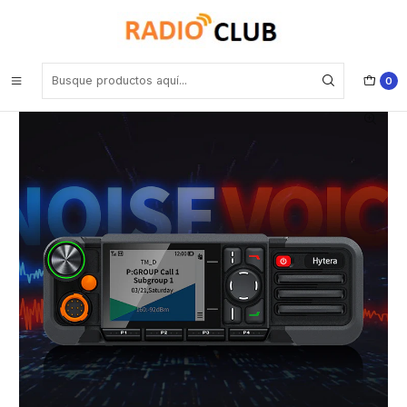
Inicio
Radio Móvil DMR VHF
Hytera HM786L VHF 136~174 MHz 1024CH DMR Tier II y analogico
25W Radio móvil AMBE+2 5/25W con GPS Bluetooth Precio con iva
incluido
0