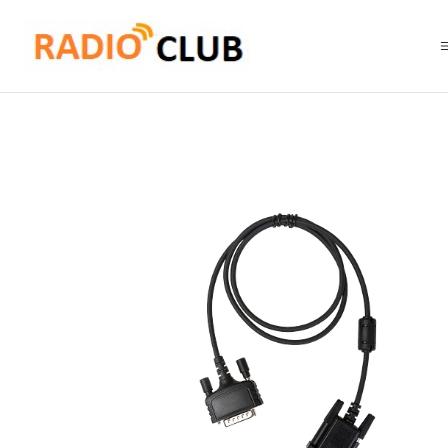
Inicio
Repetidor Dualband DMR VHF UHF
Hytera PC142 Cable de enla