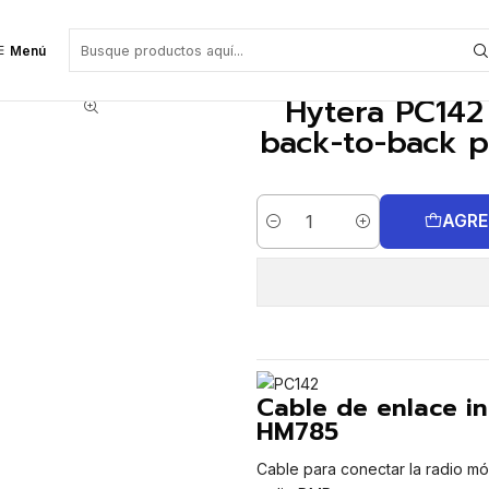
ce inalámbrico back-to-back para HR1066, HM786 Precio con iva incluido
Menú
Hytera PC142
back-to-back 
AGRE
Cantidad
Cable de enlace i
HM785
Cable para conectar la radio móv