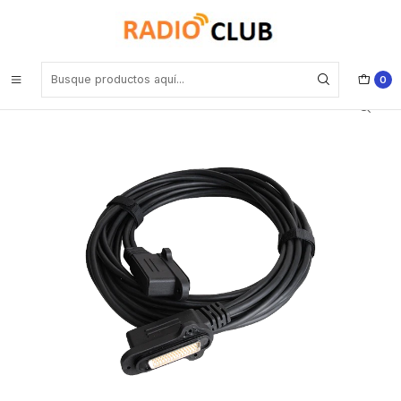
Inicio
Accesorios Equipos Móviles
Hytera PC48 Cable para cabezal de control remoto, 6 m para
MD786, MD786G, MD786i Precio con iva incluido
0