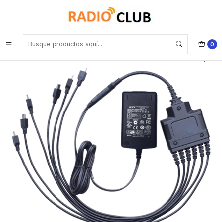
Inicio
Cable de alimentación
Hytera PS4001 Fuente de alimentación conmutada de seis puertos
con enchufe estadounidense TC-320 Precio con iva incluido
0