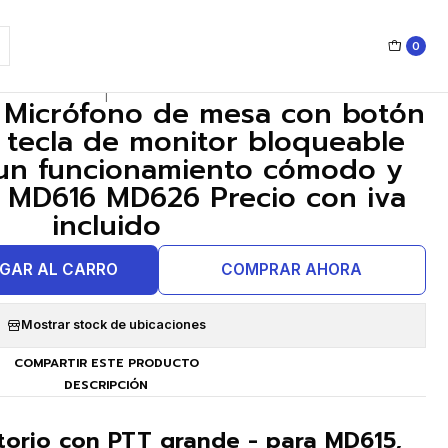
MD616 MD626 Precio con iva incluido
0
|
 Micrófono de mesa con botón
 tecla de monitor bloqueable
un funcionamiento cómodo y
a MD616 MD626 Precio con iva
incluido
GAR AL CARRO
COMPRAR AHORA
Mostrar stock de ubicaciones
COMPARTIR ESTE PRODUCTO
DESCRIPCIÓN
torio con PTT grande - para MD615,