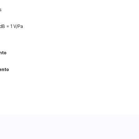
s
 dB = 1 V/Pa
nto
ento