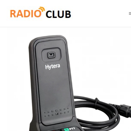
Inicio
Accesorios Equipos Móviles
Hytera SM10A2 Micrófono de mesa con botón PTT grande y tecla de mon