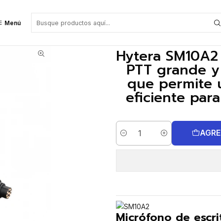
itor bloqueable que permite un funcionamiento cómodo y eficiente para 
Menú
Hytera SM10A2
PTT grande y
que permite 
eficiente par
AGRE
Cantidad
Micrófono de escri