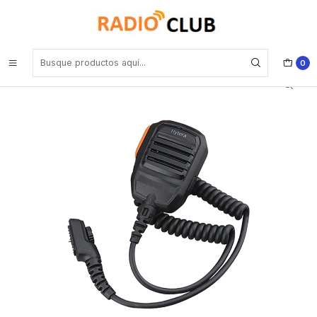
Inicio
Micrófono Parlante Remoto
Hytera SM18N2 Microfono parlante remoto IP67 para equipos
portátiles PD7 PD9 Precio con iva incluido
0