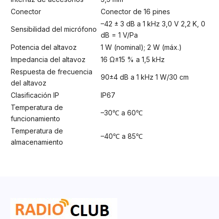
Conector
Conector de 16 pines
–42 ± 3 dB a 1 kHz 3,0 V 2,2 K, 0
Sensibilidad del micrófono
dB = 1 V/Pa
Potencia del altavoz
1 W (nominal); 2 W (máx.)
Impedancia del altavoz
16 Ω±15 % a 1,5 kHz
Respuesta de frecuencia
90±4 dB a 1 kHz 1 W/30 cm
del altavoz
Clasificación IP
IP67
Temperatura de
–30℃ a 60℃
funcionamiento
Temperatura de
–40℃ a 85℃
almacenamiento