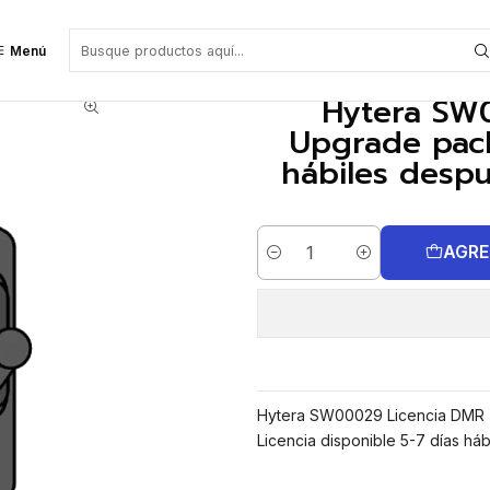
rade package para HP7 HM7 (5-7 días hábiles después de su compra) Preci
Menú
Hytera SW0
Upgrade pack
hábiles desp
AGRE
Cantidad
Hytera SW00029 Licencia DMR Ti
Licencia disponible 5-7 días há