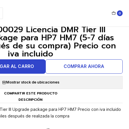
o con iva incluido
0
|
0029 Licencia DMR Tier III
age para HP7 HM7 (5-7 días
ués de su compra) Precio con
iva incluido
GAR AL CARRO
COMPRAR AHORA
Mostrar stock de ubicaciones
COMPARTIR ESTE PRODUCTO
DESCRIPCIÓN
er III Upgrade package para HP7 HM7 Precio con iva incluido
biles después de realizada la compra