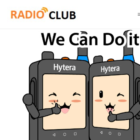
Inicio
Software o Licencia
Hytera SW00029 Licencia DMR Tier III Upg