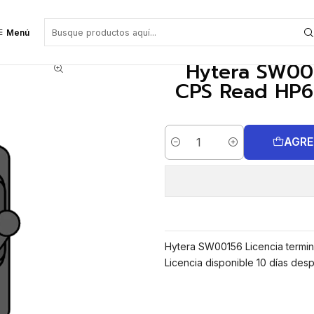
e CPS Read HP6 HP7 HM6 HM7 Precio con iva incluido
Menú
Hytera SW001
CPS Read HP6
AGRE
Cantidad
Hytera SW00156 Licencia termi
Licencia disponible 10 días des