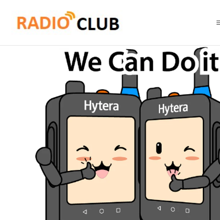
Inicio
Software o Licencia
Hytera SW00156 Licencia terminal disabl