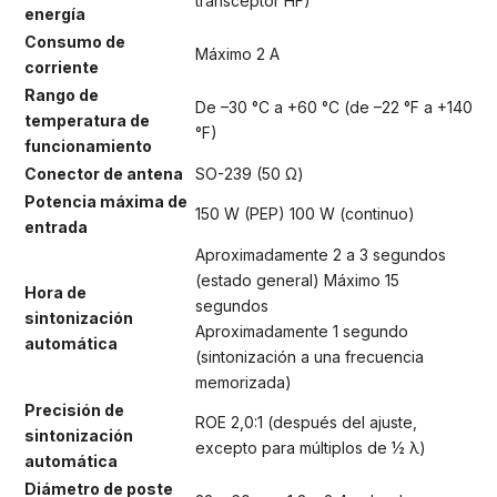
transceptor HF)
energía
Consumo de
Máximo 2 A
corriente
Rango de
De –30 °C a +60 °C (de –22 °F a +140
temperatura de
°F)
funcionamiento
Conector de antena
SO-239 (50 Ω)
Potencia máxima de
150 W (PEP) 100 W (continuo)
entrada
Aproximadamente 2 a 3 segundos
(estado general) Máximo 15
Hora de
segundos
sintonización
Aproximadamente 1 segundo
automática
(sintonización a una frecuencia
memorizada)
Precisión de
ROE 2,0:1 (después del ajuste,
sintonización
excepto para múltiplos de 1⁄2 λ)
automática
Diámetro de poste