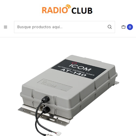
Inicio
Accesorios de uso marino
ICOM AT-140 Sintonizador de antena Precio con iva incluido
0