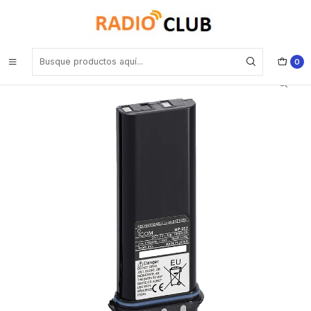
Inicio
Baterías
ICOM BP-252 Batería Li-Ion 7.4V 940mAh para IC-M34, IC-M36 y
IC-GM1600 Precio con iva incluido
0