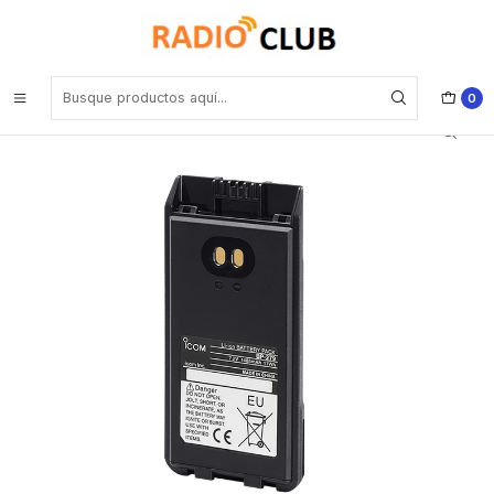
Inicio
Baterías
ICOM BP-279 Bateria Ion Litio de larga duración para su radio serie
F11000/F21000/F1000/F2000 IP67 Precio con iva incluido
0