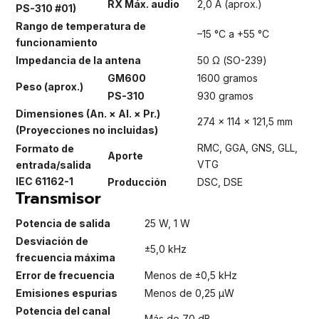
RX Máx. audio
2,0 A (aprox.)
PS-310 #01)
Rango de temperatura de
–15 °C a +55 °C
funcionamiento
Impedancia de la antena
50 Ω (SO-239)
GM600
1600 gramos
Peso (aprox.)
PS-310
930 gramos
Dimensiones (An. × Al. × Pr.)
274 × 114 × 121,5 mm
(Proyecciones no incluidas)
RMC, GGA, GNS, GLL,
Formato de
Aporte
VTG
entrada/salida
IEC 61162-1
Producción
DSC, DSE
Transmisor
Potencia de salida
25 W, 1 W
Desviación de
±5,0 kHz
frecuencia máxima
Error de frecuencia
Menos de ±0,5 kHz
Emisiones espurias
Menos de 0,25 μW
Potencia del canal
Más de 70 dB