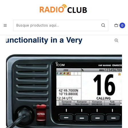
Inicio
Radio Montaje Fijo VHF
ICOM GM600 HF 25W Radio móvil de montaje fijo y altas
prestaciones GMDSS VHF con DSC CLASE A, IPX7, Marine
Equipment Directive (MED), PS-310 Convertidor incluido GMDSS
Precio con iva incluido
0