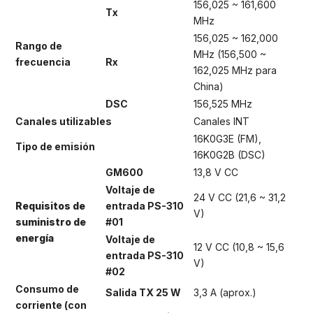
156,025 ~ 161,600
Tx
MHz
156,025 ~ 162,000
Rango de
MHz (156,500 ~
frecuencia
Rx
162,025 MHz para
China)
DSC
156,525 MHz
Canales utilizables
Canales INT
16K0G3E (FM),
Tipo de emisión
16K0G2B (DSC)
GM600
13,8 V CC
Voltaje de
24 V CC (21,6 ~ 31,2
Requisitos de
entrada PS-310
V)
suministro de
#01
energía
Voltaje de
12 V CC (10,8 ~ 15,6
entrada PS-310
V)
#02
Consumo de
Salida TX 25 W
3,3 A (aprox.)
corriente (con