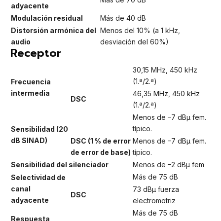
adyacente
Modulación residual
Más de 40 dB
Distorsión armónica del
Menos del 10% (a 1 kHz,
audio
desviación del 60%)
Receptor
30,15 MHz, 450 kHz
(1.ª/2.ª)
Frecuencia
intermedia
46,35 MHz, 450 kHz
DSC
(1.ª/2.ª)
Menos de –7 dBμ fem.
típico.
Sensibilidad (20
dB SINAD)
DSC (1 % de error
Menos de –7 dBμ fem.
de error de base)
típico.
Sensibilidad del silenciador
Menos de –2 dBμ fem
Más de 75 dB
Selectividad de
canal
73 dBμ fuerza
DSC
adyacente
electromotriz
Más de 75 dB
Respuesta