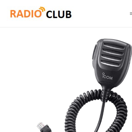
Inicio
Micrófono Parlante Remoto
ICOM HM-152 (a pedido) Micrófono