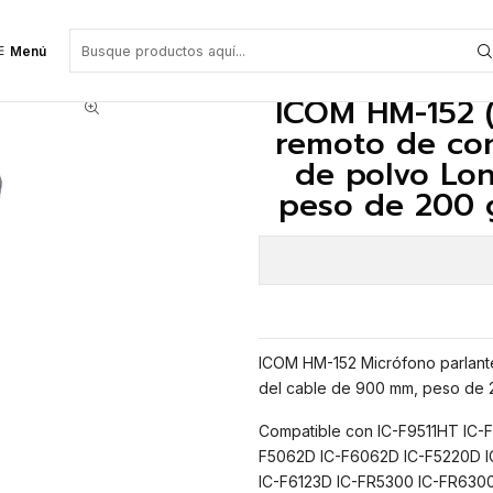
 parlante remoto de conector modular, PTT a prueba de polvo Longitud d
Menú
ICOM HM-152 (
remoto de con
de polvo Lo
peso de 200 
ICOM HM-152 Micrófono parlant
del cable de 900 mm, peso de 2
Compatible con IC-F9511HT IC-
F5062D IC-F6062D IC-F5220D IC
IC-F6123D IC-FR5300 IC-FR630