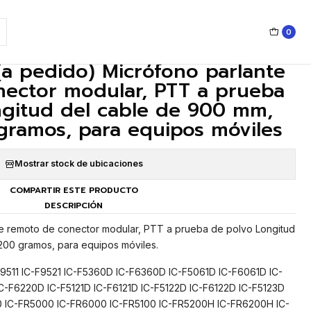
el cable de 900 mm, peso de 200 gramos, para equipos móviles
0
|
a pedido) Micrófono parlante
ector modular, PTT a prueba
ngitud del cable de 900 mm,
gramos, para equipos móviles
Mostrar stock de ubicaciones
COMPARTIR ESTE PRODUCTO
DESCRIPCIÓN
e remoto de conector modular, PTT a prueba de polvo Longitud
00 gramos, para equipos móviles.
F9511 IC-F9521 IC-F5360D IC-F6360D IC-F5061D IC-F6061D IC-
-F6220D IC-F5121D IC-F6121D IC-F5122D IC-F6122D IC-F5123D
0 IC-FR5000 IC-FR6000 IC-FR5100 IC-FR5200H IC-FR6200H IC-