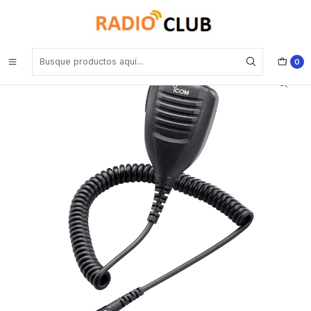
Inicio
Micrófono Parlante Remoto
ICOM HM-184H (A pedido importacion 5 semanas) Micrófono
parlante remoto para IC-F3261DT
0