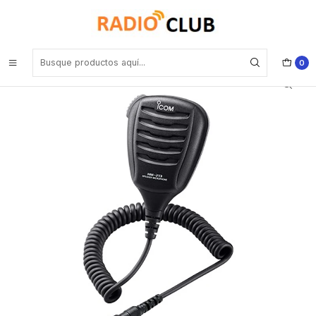
Inicio
Micrófono Parlante Remoto
ICOM HM-213 Micrófono parlante remoto IPX7 Waterproof para IC-
M25 IC-M25EVO IC-M37 IC-M37EVO Precio con iva incluido
0