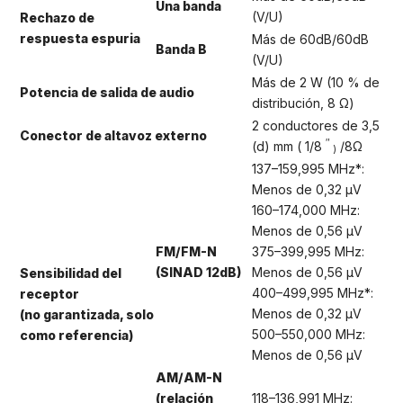
Una banda
(V/U)
Rechazo de
respuesta espuria
Más de 60dB/60dB
Banda B
(V/U)
Más de 2 W (10 % de
Potencia de salida de audio
distribución, 8 Ω)
2 conductores de 3,5
Conector de altavoz externo
″
(d) mm ( 1/8
/8Ω
)
137–159,995 MHz*:
Menos de 0,32 μV
160–174,000 MHz:
Menos de 0,56 μV
FM/FM-N
375–399,995 MHz:
(SINAD 12dB)
Menos de 0,56 μV
Sensibilidad del
400–499,995 MHz*:
receptor
Menos de 0,32 μV
(no garantizada, solo
500–550,000 MHz:
como referencia)
Menos de 0,56 μV
AM/AM-N
(relación
118–136,991 MHz: