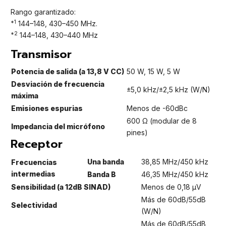
Rango garantizado:
*1
144–148, 430–450 MHz.
*2
144–148, 430–440 MHz
Transmisor
Potencia de salida (a 13,8 V CC)
50 W, 15 W, 5 W
Desviación de frecuencia
±5,0 kHz/±2,5 kHz (W/N)
máxima
Emisiones espurias
Menos de -60dBc
600 Ω (modular de 8
Impedancia del micrófono
pines)
Receptor
Una banda
38,85 MHz/450 kHz
Frecuencias
intermedias
Banda B
46,35 MHz/450 kHz
Sensibilidad (a 12dB SINAD)
Menos de 0,18 μV
Más de 60dB/55dB
Selectividad
(W/N)
Más de 60dB/55dB