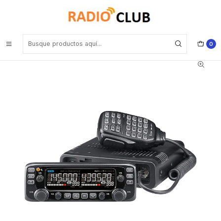
Inicio
Radio Dualband VHF - UHF
ICOM IC-2730A VHF/UHF 144–148, 430–450 MHz 1052CH 50/15/5W
Radio móvil doble banda VHF/UHF Edición negra, Pantalla LCD
(Importación a pedido) Precio con iva incluido
0