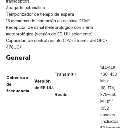
transceptor)
Apagado automático
Temporizador de tiempo de espera
16 memorias de marcación automática DTMF
Recepción de canal meteorológico con alerta
meteorológica (versión de EE. UU. solamente)
Capacidad de control remoto CI-V (a través del OPC-
478UC)
General
144–148,
Transmitir
430–450
Cobertura
MHz
Versión
de
de EE.UU.
118–174,
frecuencia
Recibir
375–550
1
MHz*
1052
canales
(incluidos
50 bordes