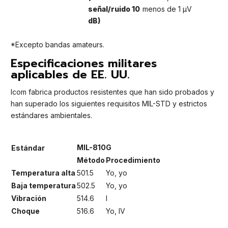
señal/ruido 10
menos de 1 μV
dB)
*Excepto bandas amateurs.
Especificaciones militares
aplicables de EE. UU.
Icom fabrica productos resistentes que han sido probados y
han superado los siguientes requisitos MIL-STD y estrictos
estándares ambientales.
MIL-810G
Estándar
Método
Procedimiento
Temperatura alta
501.5
Yo, yo
Baja temperatura
502.5
Yo, yo
Vibración
514.6
I
Choque
516.6
Yo, IV