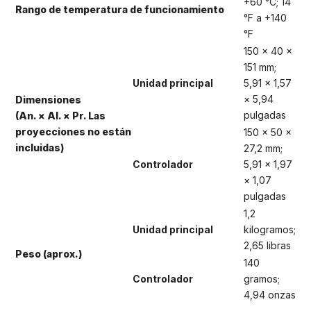
+60 °C; 14
Rango de temperatura de funcionamiento
°F a +140
°F
150 × 40 ×
151 mm;
Unidad principal
5,91 × 1,57
× 5,94
Dimensiones
pulgadas
(An. × Al. × Pr. Las
proyecciones no están
150 × 50 ×
incluidas)
27,2 mm;
Controlador
5,91 × 1,97
× 1,07
pulgadas
1,2
Unidad principal
kilogramos;
2,65 libras
Peso (aprox.)
140
Controlador
gramos;
4,94 onzas