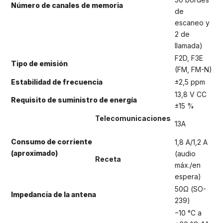
Número de canales de memoria
de
escaneo y
2 de
llamada)
F2D, F3E
Tipo de emisión
(FM, FM-N)
Estabilidad de frecuencia
±2,5 ppm
13,8 V CC
Requisito de suministro de energía
±15 %
Telecomunicaciones
13A
Consumo de corriente
1,8 A/1,2 A
(aproximado)
(audio
Receta
máx./en
espera)
50Ω (SO-
Impedancia de la antena
239)
−10 °C a