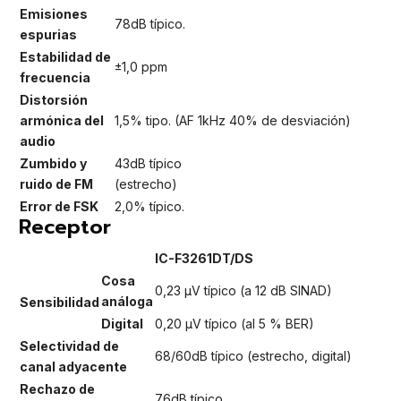
Emisiones
78dB típico.
espurias
Estabilidad de
±1,0 ppm
frecuencia
Distorsión
armónica del
1,5% tipo. (AF 1kHz 40% de desviación)
audio
Zumbido y
43dB típico
ruido de FM
(estrecho)
Error de FSK
2,0% típico.
Receptor
IC-F3261DT/DS
Cosa
0,23 μV típico (a 12 dB SINAD)
análoga
Sensibilidad
Digital
0,20 μV típico (al 5 % BER)
Selectividad de
68/60dB típico (estrecho, digital)
canal adyacente
Rechazo de
76dB típico.