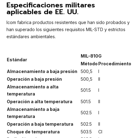
Especificaciones militares
aplicables de EE. UU.
Icom fabrica productos resistentes que han sido probados y
han superado los siguientes requisitos MIL-STD y estrictos
estándares ambientales.
MIL-810G
Estándar
Método
Procedimiento
Almacenamiento a baja presión
500,5
I
Operación a baja presión
500,5
II
Almacenamiento a alta
501.5
I
temperatura
Operación a alta temperatura
501.5
II
Almacenamiento a baja
502.5
I
temperatura
Operación a baja temperatura
502.5
II
Choque de temperatura
503.5
CI