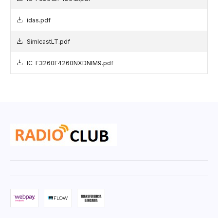
idas.pdf
SimlcastLT.pdf
IC-F3260F4260NXDNIM9.pdf