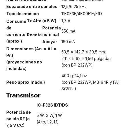
Espaciado entre canales
12,5/6,25 kHz
Tipo de emisión
11K0F3E/4K00F1E/F1D
Tx Alto (a 5 W)
1,7 A
Consumo
de
Potencia
550 mA
corriente
nominal
Receta
(aprox.)
Apoyar
160 mA
Dimensiones (An. × Al. ×
53,5 × 142,7 × 39,5 mm;
Pr.)
2,11 × 5,62 × 1,56 pulgadas
(proyecciones no
(con BP-232WP)
incluidas)
400 g; 14,1 oz
Peso aproximado.)
(con BP-232WP, MB-94R y FA-
SC57U)
Transmisor
IC-F3261DT/DS
Potencia de
5 W, 2 W, 1 W
salida RF (a
(Alto, L2, L1)
7,5 V CC)