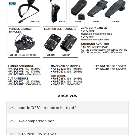
ARCHIVOS
icom-icf3261seriesbrochure.pdf
IDAScomparison.pdf
IC-F3261DF4261D.pdf