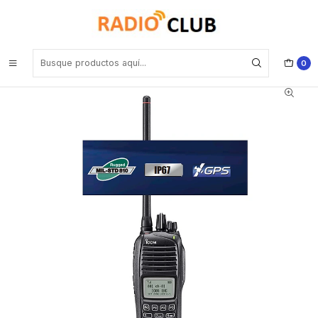
Inicio
Radio Intrínseco VHF
ICOM IC-F3261DT VHF 136-174 MHz 512CH Digital NXDN™ y Análogo
5W Radio portátil Digital con pantalla y teclado completo (A pedido
por importación 6 semanas) Precio con iva incluido
0