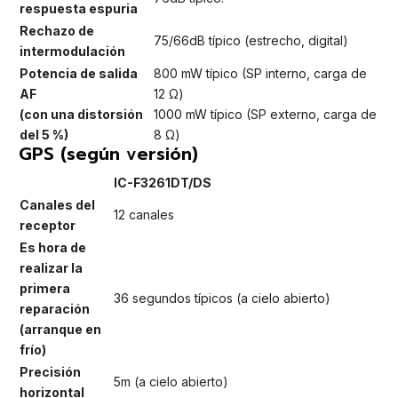
respuesta espuria
Rechazo de
75/66dB típico (estrecho, digital)
intermodulación
Potencia de salida
800 mW típico (SP interno, carga de
AF
12 Ω)
(con una distorsión
1000 mW típico (SP externo, carga de
del 5 %)
8 Ω)
GPS (según versión)
IC-F3261DT/DS
Canales del
12 canales
receptor
Es hora de
realizar la
primera
36 segundos típicos (a cielo abierto)
reparación
(arranque en
frío)
Precisión
5m (a cielo abierto)
horizontal