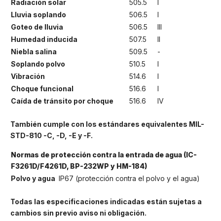
Radiación solar
505.5
I
Lluvia soplando
506.5
I
Goteo de lluvia
506.5
III
Humedad inducida
507.5
II
Niebla salina
509.5
-
Soplando polvo
510.5
I
Vibración
514.6
I
Choque funcional
516.6
I
Caída de tránsito por choque
516.6
IV
También cumple con los estándares equivalentes MIL-
STD-810 -C, -D, -E y -F.
Normas de protección contra la entrada de agua (IC-
F3261D/F4261D, BP-232WP y HM-184)
Polvo y agua
IP67 (protección contra el polvo y el agua)
Todas las especificaciones indicadas están sujetas a
cambios sin previo aviso ni obligación.