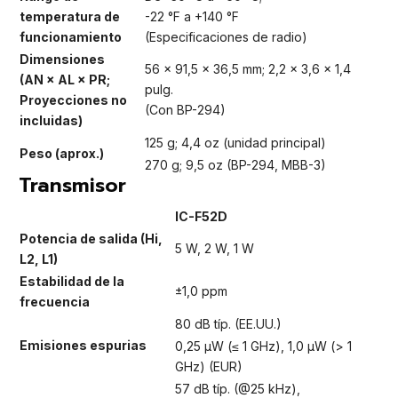
temperatura de
-22 °F a +140 °F
funcionamiento
(Especificaciones de radio)
Dimensiones
56 × 91,5 × 36,5 mm; 2,2 × 3,6 × 1,4
(AN × AL × PR;
pulg.
Proyecciones no
(Con BP-294)
incluidas)
125 g; 4,4 oz (unidad principal)
Peso (aprox.)
270 g; 9,5 oz (BP-294, MBB-3)
Transmisor
IC-F52D
Potencia de salida (Hi,
5 W, 2 W, 1 W
L2, L1)
Estabilidad de la
±1,0 ppm
frecuencia
80 dB típ. (EE.UU.)
Emisiones espurias
0,25 μW (≤ 1 GHz), 1,0 μW (> 1
GHz) (EUR)
57 dB típ. (@25 kHz),