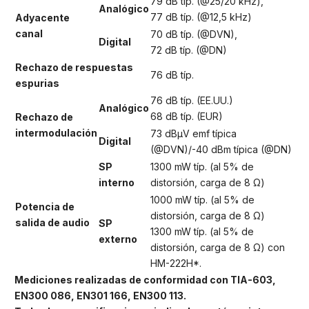
79 dB típ. (@25/20 kHz),
Analógico
77 dB típ. (@12,5 kHz)
Adyacente
canal
70 dB típ. (@DVN),
Digital
72 dB típ. (@DN)
Rechazo de respuestas
76 dB típ.
espurias
76 dB típ. (EE.UU.)
Analógico
68 dB típ. (EUR)
Rechazo de
intermodulación
73 dBμV emf típica
Digital
(@DVN)/-40 dBm típica (@DN)
SP
1300 mW típ. (al 5% de
interno
distorsión, carga de 8 Ω)
1000 mW típ. (al 5% de
Potencia de
distorsión, carga de 8 Ω)
salida de audio
SP
1300 mW típ. (al 5% de
externo
distorsión, carga de 8 Ω) con
HM-222H*.
Mediciones realizadas de conformidad con TIA-603,
EN300 086, EN301 166, EN300 113.