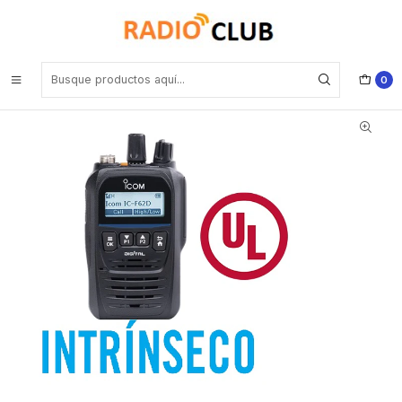
Inicio
Rango UHF Alto 400-520 Mhz (Rango frecuencia Industrial)
ICOM IC-F62D 21 UL UHF2 450-512 MHz MHz 512CH Digital IDAS™
Intrínsecamente Seguro 5W Radio Approved UL Classifications
Intrinsically safe (A pedido por importación 4-6 semanas) Precio
con iva incluid
0