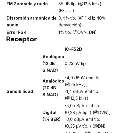
FM Zumbido y ruido
55 dB típ. (@12,5 kHz)
(EE.UU.)
Distorsión armónica de
0,4% típ. (AF 1 kHz 40%
audio
desviación)
Error FSK
1% típ. (@DVN, DN)
Receptor
IC-F52D
Analógico
(12 dB
0,23 μV típ.
SINAD)
-4,0 dBμV emf típ.
Analógico
(@25 kHz),
(20 dB
Sensibilidad
-1,4 dBμV emf típ.
SINAD)
(@12,5 kHz)
-5,0 dBμV emf típ.
Digital
(0,28 μV típ. ) (@DVN),
(1% BER)
-3,0 dBμV emf típ.
(0,35 μV típ. ) (@DN)