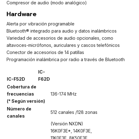
Compresor de audio (modo analógico)
Hardware
Alerta por vibración programable
Bluetooth® integrado para audio y datos inalámbricos
Variedad de accesorios de audio opcionales, como
altavoces-micrófonos, auriculares y cascos telefónicos
Conector de accesorios de 14 patillas
Programación inalámbrica por radio a través de Bluetooth
IC-
IC-F52D
F62D
Cobertura de
frecuencias
136-174 MHz
(* Según versión)
Número de
512 canales /128 zonas
canales
(Versión NXDN)
16K0F3E*, 14K0F3E,
11K0F3E, 8K50F3E,