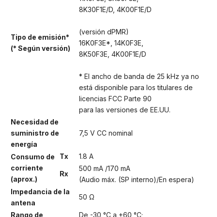
8K30F1E/D, 4K00F1E/D
(versión dPMR)
Tipo de emisión*
16K0F3E*, 14K0F3E,
(* Según versión)
8K50F3E, 4K00F1E/D
* El ancho de banda de 25 kHz ya no
está disponible para los titulares de
licencias FCC Parte 90
para las versiones de EE.UU.
Necesidad de
suministro de
7,5 V CC nominal
energía
Tx
1.8 A
Consumo de
corriente
500 mA /170 mA
Rx
(aprox.)
(Audio máx. (SP interno)/En espera)
Impedancia de la
50 Ω
antena
Rango de
De -30 °C a +60 °C;