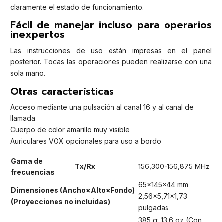
claramente el estado de funcionamiento.
Fácil de manejar incluso para operarios
inexpertos
Las instrucciones de uso están impresas en el panel
posterior. Todas las operaciones pueden realizarse con una
sola mano.
Otras características
Acceso mediante una pulsación al canal 16 y al canal de
llamada
Cuerpo de color amarillo muy visible
Auriculares VOX opcionales para uso a bordo
Gama de
Tx/Rx
156,300-156,875 MHz
frecuencias
65×145×44 mm
Dimensiones (Ancho×Alto×Fondo)
2,56×5,71×1,73
(Proyecciones no incluidas)
pulgadas
385 g; 13,6 oz (Con