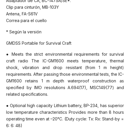
Adaptador de CA, BC-147SA/SE*.
Clip para cinturón, MB-103Y
Antena, FA-S61V
Correa para el cuello
* Según la versión
GMDSS Portable for Survival Craft
● Meets the strict environmental requirements for survival
craft radio The IC-GM1600 meets temperature, thermal
shock, vibration and drop resistant (from 1 m height)
requirements. After passing those environmental tests, the IC-
GM1600 retains 1 m depth waterproof construction as
specified by IMO resolutions A.694(17), MSC149(77) and
related specifications.
● Optional high capacity Lithium battery, BP-234, has superior
low temperature characteristics Provides more than 8 hours
operating time even at –20°C. (Duty cycle: Tx: Rx: Stand-by =
6: 6: 48)