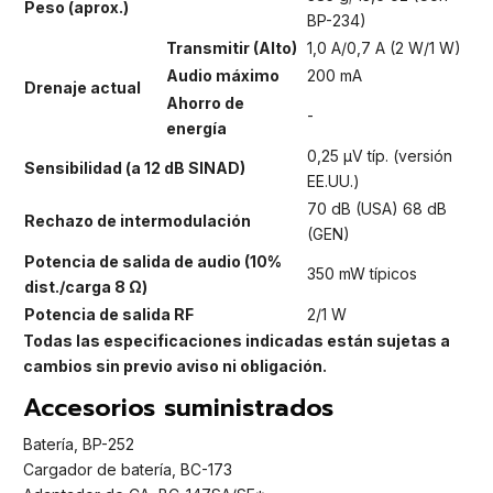
Peso (aprox.)
BP-234)
Transmitir (Alto)
1,0 A/0,7 A (2 W/1 W)
Audio máximo
200 mA
Drenaje actual
Ahorro de
-
energía
0,25 μV típ. (versión
Sensibilidad (a 12 dB SINAD)
EE.UU.)
70 dB (USA) 68 dB
Rechazo de intermodulación
(GEN)
Potencia de salida de audio (10%
350 mW típicos
dist./carga 8 Ω)
Potencia de salida RF
2/1 W
Todas las especificaciones indicadas están sujetas a
cambios sin previo aviso ni obligación.
Accesorios suministrados
Batería, BP-252
Cargador de batería, BC-173