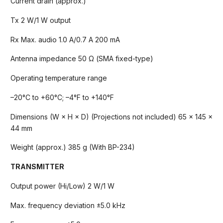
Current drain (approx.)
Tx 2 W/1 W output
Rx Max. audio 1.0 A/0.7 A 200 mA
Antenna impedance 50 Ω (SMA fixed-type)
Operating temperature range
–20°C to +60°C; –4°F to +140°F
Dimensions (W × H × D) (Projections not included) 65 × 145 ×
44 mm
Weight (approx.) 385 g (With BP-234)
TRANSMITTER
Output power (Hi/Low) 2 W/1 W
Max. frequency deviation ±5.0 kHz