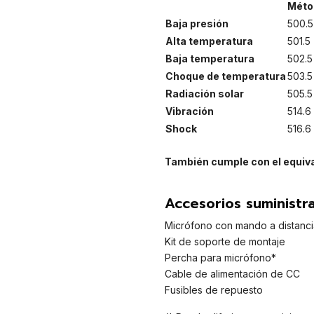
Méto
Baja presión
500.5
Alta temperatura
501.5
Baja temperatura
502.5
Choque de temperatura
503.5
Radiación solar
505.5
Vibración
514.6
Shock
516.6
También cumple con el equiva
Accesorios suministr
Micrófono con mando a distanc
Kit de soporte de montaje
Percha para micrófono*
Cable de alimentación de CC
Fusibles de repuesto