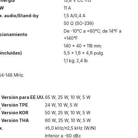
energía
13,8 V CC ±15
 W
11 A
x. audio/Stand-by
1,5 A/0,4 A
50 Ω (SO-239)
De -10°C a +60°C; de 14°F a
ncionamiento
+140°F
140 × 40 × 118 mm;
incluidas)
5,5 × 1,6 × 4,6 pulg.
1,1 kg; 2,4 lb
144-148 MHz.
Versión para EE.UU.
65 W, 25 W, 10 W, 5 W
Versión TPE
24 W, 10 W, 5 W
)
Versión KOR
50 W, 25 W, 10 W, 5 W
Versión THA
60 W, 25 W, 10 W, 5 W
x.
±5,0 kHz/±2,5 kHz (W/N)
Inferior a -60 dBc