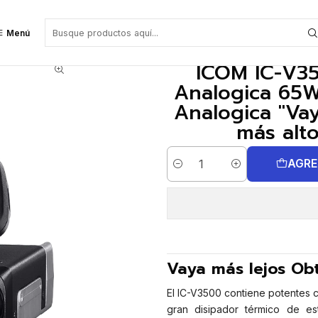
F 136-174 MHz 207CH Analogica 65W Radio móvil de largo alcance Analogic
Menú
ICOM IC-V3
Analogica 65W
Analogica "Va
más alto
AGRE
Cantidad
Vaya más lejos Ob
El IC-V3500 contiene potentes c
gran disipador térmico de es