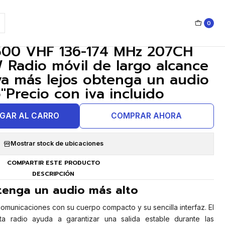
a "Vaya más lejos obtenga un audio más alto"Precio con iva incluido
0
|
500 VHF 136-174 MHz 207CH
 Radio móvil de largo alcance
ya más lejos obtenga un audio
"Precio con iva incluido
GAR AL CARRO
COMPRAR AHORA
Mostrar stock de ubicaciones
COMPARTIR ESTE PRODUCTO
DESCRIPCIÓN
tenga un audio más alto
omunicaciones con su cuerpo compacto y su sencilla interfaz. El
ta radio ayuda a garantizar una salida estable durante las