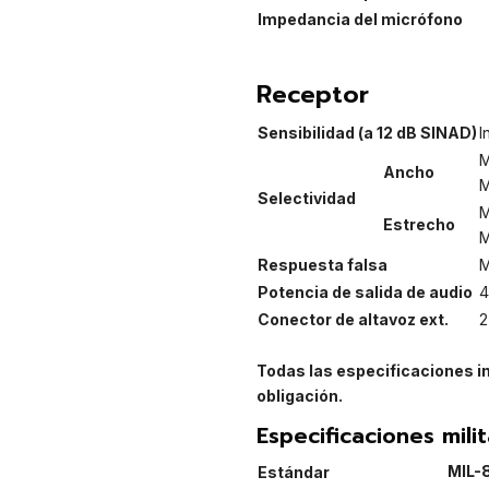
Impedancia del micrófono
Receptor
Sensibilidad (a 12 dB SINAD)
I
M
Ancho
M
Selectividad
M
Estrecho
M
Respuesta falsa
M
Potencia de salida de audio
4
Conector de altavoz ext.
2
Todas las especificaciones in
obligación.
Especificaciones mili
MIL-
Estándar