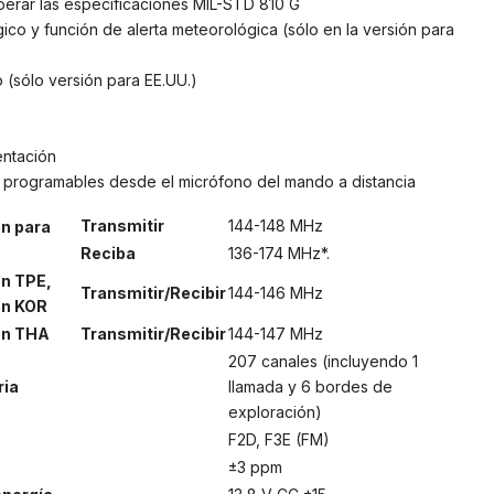
perar las especificaciones MIL-STD 810 G
co y función de alerta meteorológica (sólo en la versión para
 (sólo versión para EE.UU.)
entación
n programables desde el micrófono del mando a distancia
Transmitir
144-148 MHz
n para
.
Reciba
136-174 MHz*.
ón TPE,
Transmitir/Recibir
144-146 MHz
ón KOR
ón THA
Transmitir/Recibir
144-147 MHz
207 canales (incluyendo 1
ria
llamada y 6 bordes de
exploración)
F2D, F3E (FM)
±3 ppm