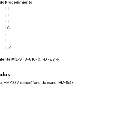
do
Procedimiento
I, II
I, II
I, II
I-C
I
I
I, IV
lente MIL-STD-810-C, -D -E y -F.
ados
ia, HM-133V o micrófono de mano, HM-154*