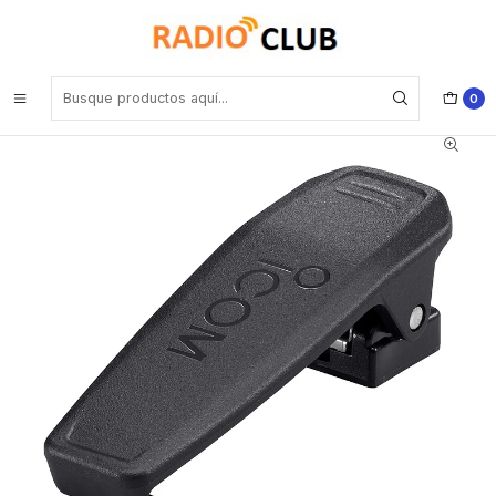
Inicio
Clip de cinturón equipos portátiles ICOM
ICOM MB-94R Clip para cinturón equipos portátiles ICOM IC-
F3230D/IC-F4230D (Importación 4-6 semanas) Precio con iva
incluido
0