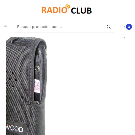
Inicio
Pechera Porta radios Estuches
Kenwood KLH-187 Estuche de protección de Nylon para NX-240 /
340
0