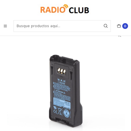
Inicio
Baterías
Kenwood KNB-48LAM Batería Li-ion 7,4 2550 mAH NX-200 / 300
Precio con iva incluido
0