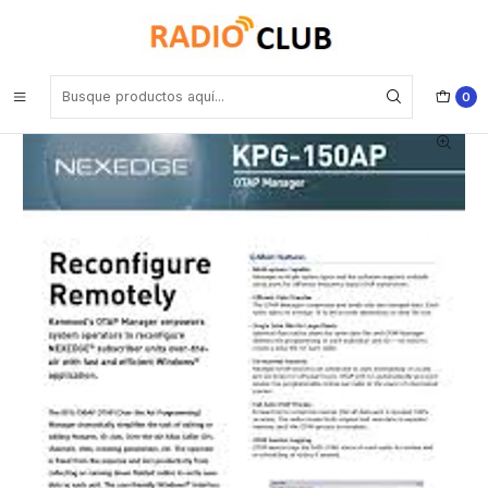
Inicio
Software o Licencia
Kenwood KPG-150AP Software OTAP - Programación vía aire de
terminales NEXEDGE Terminales requieren licencia KWD Terminales
NEXEDGE
0