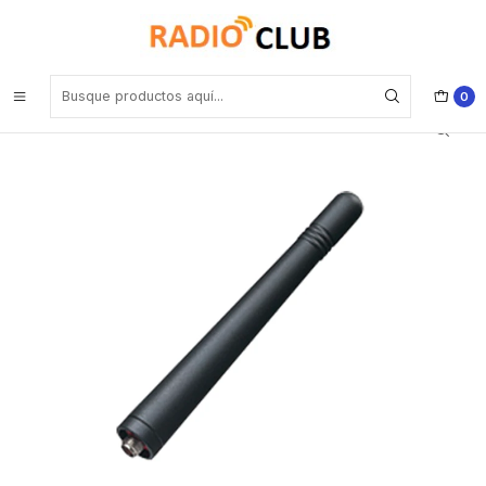
Inicio
Antena VHF
Kenwood KRA-22M VHF 146-162 MHz Antena stuby con conector
SMA Hembra de longitud 110mm.
0