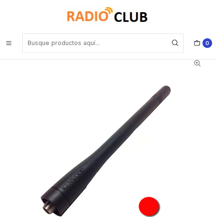
Inicio
Antena VHF
Kenwood KRA-26M VHF 146-162MHz Antena con conector SMA
para Kenwood TK-2000K NX-1200 series AK NK DK Precio con iva
incluido
0