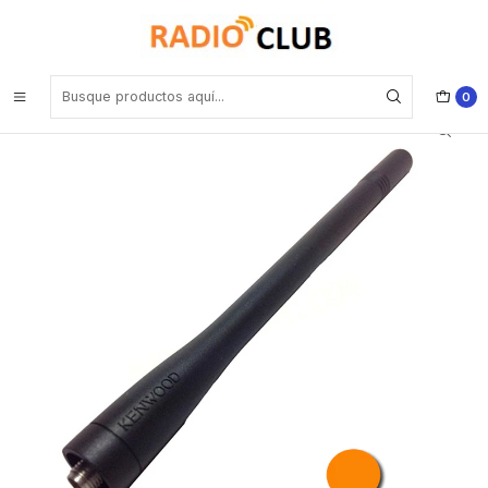
Inicio
Antena VHF
Kenwood KRA-26M2 VHF 162-174MHz Antena alto rendimiento con
conector SMA para portátiles Precio con iva incluido
0