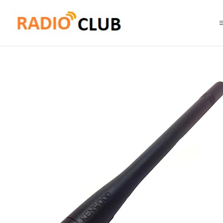
Inicio
Antena VHF
Kenwood KRA-26M3 VHF 136-150 MHz Antena standar