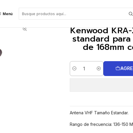
d para radio portátil de una longitud de 168mm conector SMA Precio con 
Menú
Kenwood KRA-2
standard para 
de 168mm co
AGRE
Cantidad
Antena VHF Tamaño Estandar.
Rango de frecuencia: 136-150 M