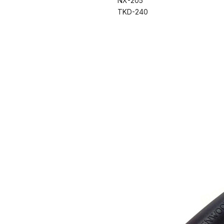
NX-205
TKD-240