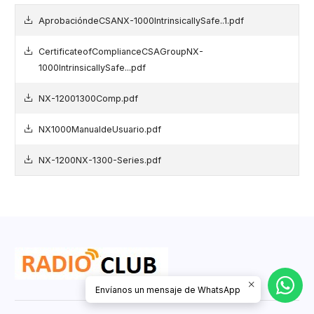
AprobacióndeCSANX-1000IntrinsicallySafe..1.pdf
CertificateofComplianceCSAGroupNX-
1000IntrinsicallySafe...pdf
NX-12001300Comp.pdf
NX1000ManualdeUsuario.pdf
NX-1200NX-1300-Series.pdf
Envíanos un mensaje de WhatsApp