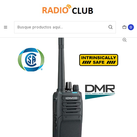
Inicio
Radio Intrínseco VHF
Kenwood NX-1200-ISCDK VHF 136-174 MHz 64CH digital DMR y
analógico Intrínsecamente Seguro 5W Radio portátil, sin pantalla ,
roaming, encriptación Precio con iva incluido
0