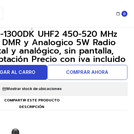
cio con iva incluido
0
|
-1300DK UHF2 450-520 MHz
l DMR y Analogico 5W Radio
tal y analógico, sin pantalla,
ptación Precio con iva incluido
GAR AL CARRO
COMPRAR AHORA
Mostrar stock de ubicaciones
COMPARTIR ESTE PRODUCTO
DESCRIPCIÓN