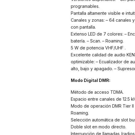
programables.
Pantalla altamente visible e intui
Canales y zonas: – 64 canales y 
con pantalla.
Extenso LED de 7 colores: – Ence
batería. – Scan. – Roaming.
5 W de potencia VHF/UHF .
Excelente calidad de audio KEN
optimizable: – Ecualizador de au
alto, bajo y apagado. – Supreso
Modo Digital DMR:
Método de acceso TDMA.
Espacio entre canales de 12.5 k
Modo de operación DMR Tier II 
Roaming.
Selección automática de slot bus
Doble slot en modo directo.
Interrupción de llamadas (radi