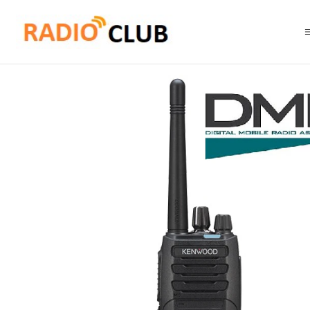
Inicio
Rango UHF Alto 400-520 Mhz (Rango frecuencia Industrial)
Kenwood NX-1300DK UHF2 450-520 MHz 64CH Digital DMR y Analogico 5W Ra