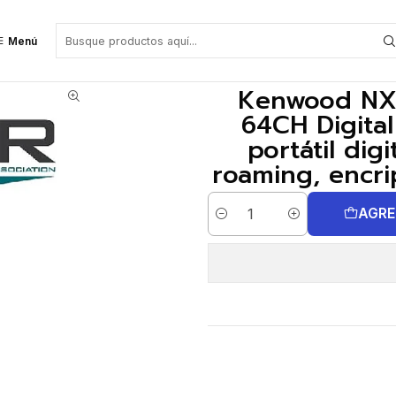
dio portátil digital y analógico, sin pantalla, roaming, encriptación Pre
Menú
Kenwood NX
64CH Digita
portátil digi
roaming, encri
AGRE
Cantidad