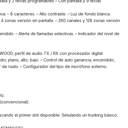
talla y 2 teclas programables – Con pantalla y 9 teclas
tiva: – 8 caracteres. – Alto contraste. – Luz de fondo blanca.
4 zonas versión sin pantalla. – 260 canales y 128 zonas versión
ndido. – Alerta de llamadas selectivas. – Indicador del nivel de
WOOD; perfil de audio TX / RX con procesador digital
dio; plano, alto, bajo. – Control de auto ganancia; encendido,
r de ruido. – Configurador del tipo de micrófono externo.
Hz.
(convencional).
cando el primer slot disponible. Simulando un trunking básico.