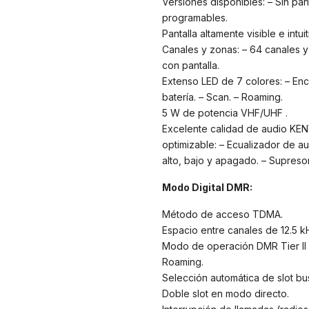
Versiones disponibles: – Sin pan
programables.
Pantalla altamente visible e intui
Canales y zonas: – 64 canales y 
con pantalla.
Extenso LED de 7 colores: – Ence
batería. – Scan. – Roaming.
5 W de potencia VHF/UHF .
Excelente calidad de audio KEN
optimizable: – Ecualizador de au
alto, bajo y apagado. – Supreso
Modo Digital DMR:
Método de acceso TDMA.
Espacio entre canales de 12.5 k
Modo de operación DMR Tier II 
Roaming.
Selección automática de slot bus
Doble slot en modo directo.