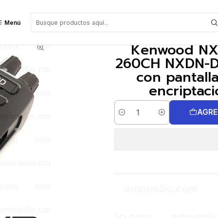
H NXDN-DMR-Análogo 5W Radio portátil con pantalla y teclado simple, ro
Menú
Kenwood NX
260CH NXDN-DM
con pantall
encriptaci
AGRE
Cantidad