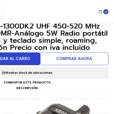
aming, encriptación Precio con iva incluido
0
|
-1300DK2 UHF 450-520 MHz
R-Análogo 5W Radio portátil
a y teclado simple, roaming,
ón Precio con iva incluido
GAR AL CARRO
COMPRAR AHORA
Mostrar stock de ubicaciones
COMPARTIR ESTE PRODUCTO
DESCRIPCIÓN