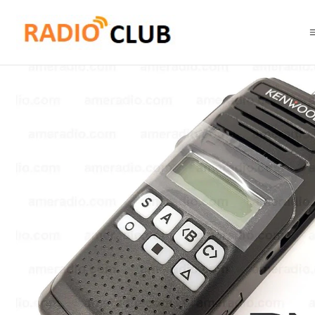
Inicio
Radios Económicas
Kenwood NX-1300DK2 UHF 450-520 MHz 260C