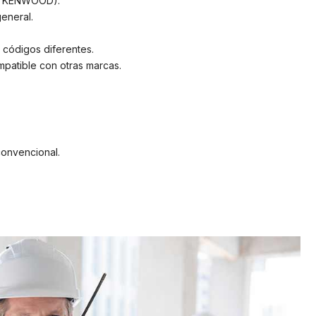
os KENWOOD).
eneral.
 códigos diferentes.
patible con otras marcas.
onvencional.