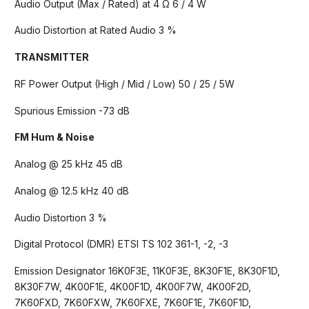
Audio Output (Max / Rated) at 4 Ω 6 / 4 W
Audio Distortion at Rated Audio 3 %
TRANSMITTER
RF Power Output (High / Mid / Low) 50 / 25 / 5W
Spurious Emission -73 dB
FM Hum & Noise
Analog @ 25 kHz 45 dB
Analog @ 12.5 kHz 40 dB
Audio Distortion 3 %
Digital Protocol (DMR) ETSI TS 102 361-1, -2, -3
Emission Designator 16K0F3E, 11K0F3E, 8K30F1E, 8K30F1D,
8K30F7W, 4K00F1E, 4K00F1D, 4K00F7W, 4K00F2D,
7K60FXD, 7K60FXW, 7K60FXE, 7K60F1E, 7K60F1D,