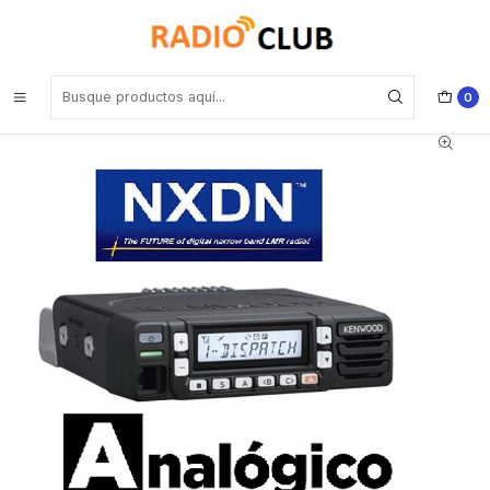
Inicio
Digitales NXDN
Kenwood NX-1800HNK2 UHF 400-470 Mhz 260CH NXDN
Análogico 45W Radio móvil digital NXDN y analógico con pantalla de
10 caracteres Precio con iva incluido
0