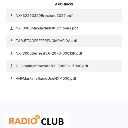
ARCHIVOS
NX-32203320Brochure2020.pdf
NX-3000ManualdeInstrucciones.pdf
TARJETADEREFERENCIARÁPIDA.pdf
NX-3000SeriesB5A-2076-0001SP.pdf
GuíarápidaKenwoodNX-3000nx-5000.pdf
VHFMaritimeRadioUseNX-1000.pdf