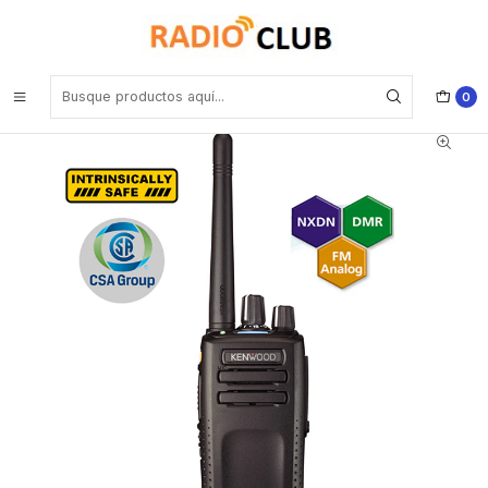
Inicio
Radio Intrínseco VHF
Kenwood NX-3220K-ISC VHF 136-174MHz 64CH Digital DMR o
NXDN Intrínseco 5W Radio portátil, sin pantalla, GPS, Bluetooth, IP67
(A pedido por importación 4-6 semanas) Precio con iva incluido
0