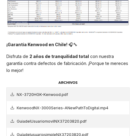
¡Garantía Kenwood en Chile!
🎧🔧
Disfruta de
2 años de tranquilidad total
con nuestra
garantía contra defectos de fabricación. ¡Porque te mereces
lo mejor!
ARCHIVOS
NX-3720HGK-Kenwood.pdf
KenwoodNX-3000Series-ANewPathToDigital.mp4
GuiadelUsuariomovilNX37203820.pdf
GuíadelusuariosimpleNX37203820.pdf