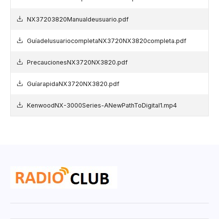
NX37203820Manualdeusuario.pdf
GuíadelusuariocompletaNX3720NX3820completa.pdf
PrecaucionesNX3720NX3820.pdf
GuíarapidaNX3720NX3820.pdf
KenwoodNX-3000Series-ANewPathToDigital1.mp4