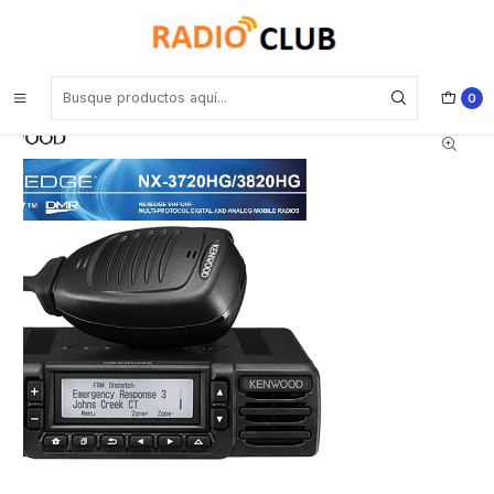
Inicio
Rango UHF Alto 400-520 Mhz (Rango frecuencia Industrial)
Kenwood NX-3820HGK UHF2 450-520 MHz 512CH NXDN™-DMR-
Análogo 50W Radio móvil digital modos NXDN™-DMR-Análogo,
GPS, Bluetooth, Cancelación de ruido Precio con iva incluido
0