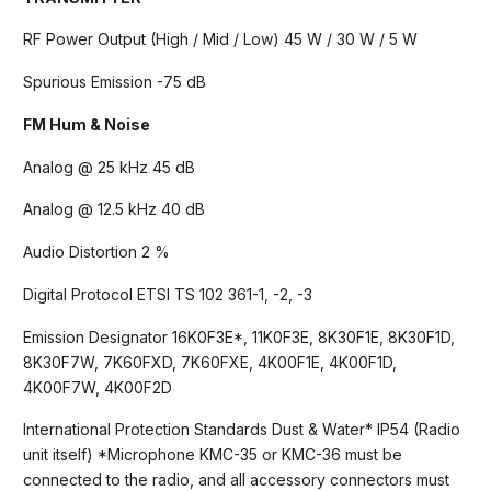
RF Power Output (High / Mid / Low) 45 W / 30 W / 5 W
Spurious Emission -75 dB
FM Hum & Noise
Analog @ 25 kHz 45 dB
Analog @ 12.5 kHz 40 dB
Audio Distortion 2 %
Digital Protocol ETSI TS 102 361-1, -2, -3
Emission Designator 16K0F3E*, 11K0F3E, 8K30F1E, 8K30F1D,
8K30F7W, 7K60FXD, 7K60FXE, 4K00F1E, 4K00F1D,
4K00F7W, 4K00F2D
International Protection Standards Dust & Water* IP54 (Radio
unit itself) *Microphone KMC-35 or KMC-36 must be
connected to the radio, and all accessory connectors must