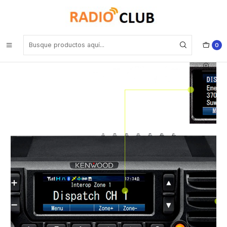
Inicio
Radio Móvil DMR UHF
Kenwood NX-5900K UHF RX: 763-776 / 851-870 MHz MHz 1024CH
Digital NXDN™-P25-DMR-Analogico 30/35 W Radio móvil
multiprotocolo con Bluetooth, GPS, MicroSD Precio con iva incluido
0