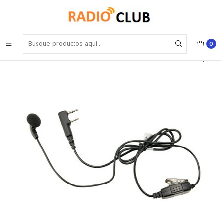
Inicio
Audífonos
Kenwood KHS-26M Micrófono de solapa con clip y conector para
audífono conector de 2 pines
0