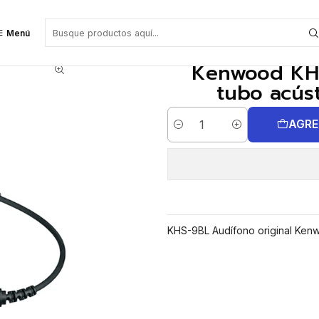
ico, con micrófono y PTT.
Menú
Kenwood KHS
tubo acúst
AGRE
Cantidad
KHS-9BL Audífono original Kenw