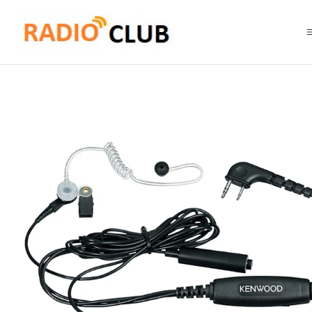
Inicio
Audífonos
Kenwood KHS-9BL Audífono original con tubo acúst