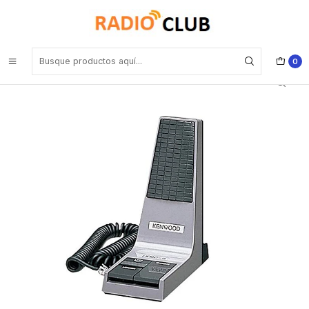
Inicio
Accesorios Equipos Móviles
KMC-9C Micrófono de Escritorio para Radio-base con tecnología
Análoga y NXDN.
0