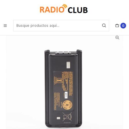
Inicio
Baterías
Kenwood KNB-29N Batería original Ni-Mh 7,2V / 1500mAh
compatible con portátiles TK-2200L, TK-2200P, TK-2200LP, TK-,
TK-2202E Precio con iva incluido
0