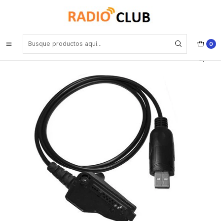
Inicio
Cable de programación
Kenwood KPG-36UM Cable de programación para portátiles
digitales conector plano.
0