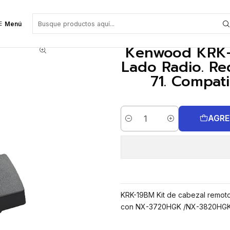
l remoto – Lado Radio. Requiere KRK-18HM y Cable KCT-71. Compatible
Menú
Kenwood KRK-1
Lado Radio. Re
71. Compat
AGRE
Cantidad
KRK-19BM Kit de cabezal remot
con NX-3720HGK /NX-3820HGK