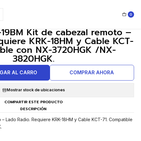
 con NX-3720HGK /NX-3820HGK.
0
|
9BM Kit de cabezal remoto –
quiere KRK-18HM y Cable KCT-
ible con NX-3720HGK /NX-
3820HGK.
GAR AL CARRO
COMPRAR AHORA
Mostrar stock de ubicaciones
COMPARTIR ESTE PRODUCTO
DESCRIPCIÓN
o – Lado Radio. Requiere KRK-18HM y Cable KCT-71. Compatible
.