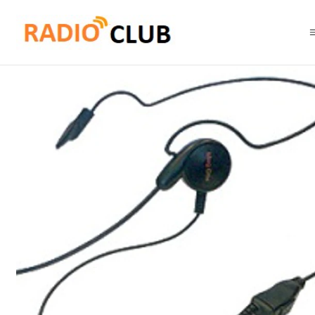
Inicio
Audífonos
Mag One – PMLN5808; receptor de diseño con sujeció