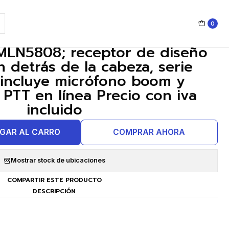
dor PTT en línea Precio con iva incluido
0
|
LN5808; receptor de diseño
n detrás de la cabeza, serie
 incluye micrófono boom y
PTT en línea Precio con iva
incluido
GAR AL CARRO
COMPRAR AHORA
Mostrar stock de ubicaciones
COMPARTIR ESTE PRODUCTO
DESCRIPCIÓN