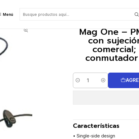
n detrás de la cabeza, serie comercial; incluye micrófono boom y conmuta
Menú
Mag One – PM
con sujeció
comercial;
conmutador 
AGRE
Cantidad
Características
• Single-side design