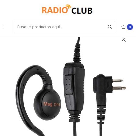
Inicio
Audífonos
MagOne PMLN6532 Auricular giratorio, micrófono y PTT en línea,
MagOne Vox compatible EP350/EP350MX/EP450/DEP450/R2
Vertex Standard VX80 MagOne A8 X10d Precio con iva incluido
0