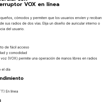
erruptor VOX en línea
queños, cómodos y permiten que los usuarios envíen y reciban
 sus radios de dos vías. Elija un diseño de auricular interno o
cia del usuario.
o de fácil acceso
lidad y comodidad
r voz (VOX) permite una operación de manos libres en radios
 el día
endimiento
TT) En línea
s