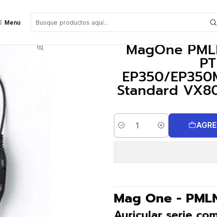
 compatible EP350/EP350MX/EP450/DEP450/R2 Vertex Standard VX80 MagOn
Menú
MagOne PMLN6
PT
EP350/EP350
Standard VX8
AGRE
Cantidad
Mag One - PML
Auricular serie co