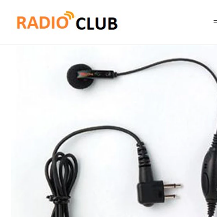
Inicio
Audífonos
MagOne PMLN6534 Auricular en línea con PTT VOX