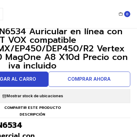
e A8 X10d Precio con iva incluido
0
|
534 Auricular en línea con
T VOX compatible
MX/EP450/DEP450/R2 Vertex
0 MagOne A8 X10d Precio con
iva incluido
GAR AL CARRO
COMPRAR AHORA
Mostrar stock de ubicaciones
COMPARTIR ESTE PRODUCTO
DESCRIPCIÓN
N6534
mercial con